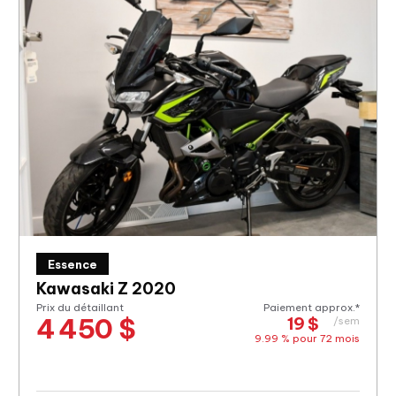
Essence
Kawasaki Z 2020
Prix du détaillant
Paiement approx.*
4 450 $
19 $
/sem
9.99 % pour
72
mois