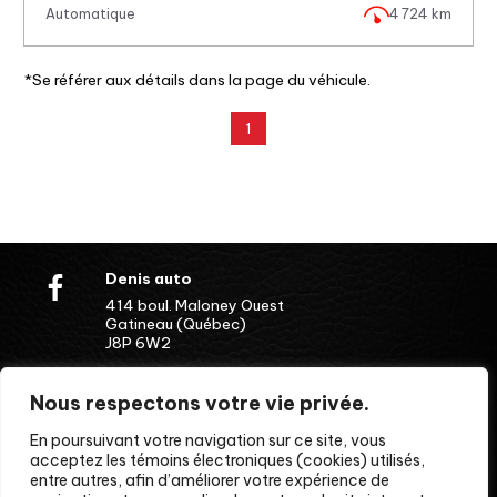
Automatique
4 724 km
*Se référer aux détails dans la page du véhicule.
1
Denis auto
414 boul. Maloney Ouest
Gatineau (Québec)
J8P 6W2
(819) 643-5262
Nous respectons votre vie privée.
En poursuivant votre navigation sur ce site, vous
PARTENAIRES
acceptez les témoins électroniques (cookies) utilisés,
entre autres, afin d’améliorer votre expérience de