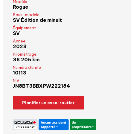
Modèle
Rogue
Sous-modèle
SV Édition de minuit
Équipement
SV
Année
2023
Kilométrage
38 205 km
Numéro d'unité
10113
NIV
JN8BT3BBXPW222184
Planifier un essai routier