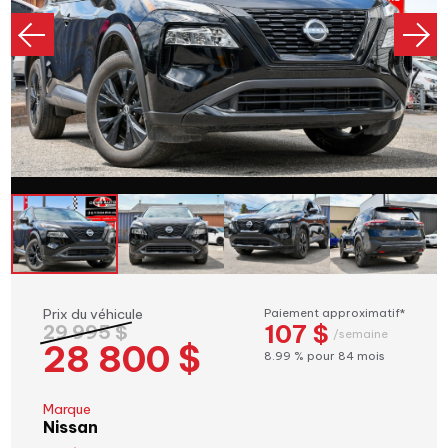
Prix du véhicule
Paiement approximatif*
107 $
29 995 $
/semaine
28 800 $
8.99 % pour 84 mois
Marque
Nissan