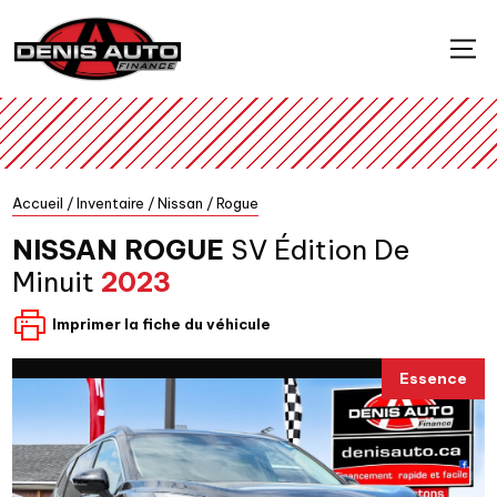
Accueil
/
Inventaire
/
Nissan
/
Rogue
NISSAN
ROGUE
SV Édition De
Minuit
2023
Imprimer la fiche du véhicule
Essence